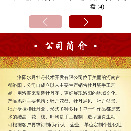
盘 (4)
洛阳水月牡丹技术开发有限公司位于美丽的河南古
都洛阳，公司自成立以来主要生产销售牡丹瓷手工艺
品，用洛瓷来塑造牡丹花，更好展现洛阳的地域文化。
产品系列主要包括：牡丹花盘、牡丹屏风、牡丹盆景、
牡丹壁挂和牡丹鼎，形式多种多样！每一件作品都是艺
术的结晶，花、枝、叶均是手工捏制，造型逼真生动。
可根据客户要求订制(为个人，企业，单位定制个性化牡