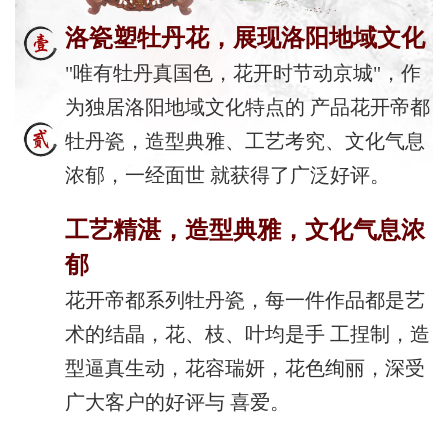
洛瓷塑牡丹花，展现洛阳地域文化
"唯有牡丹真国色，花开时节动京城"，作
为独居洛阳地域文化特点的 产品花开帝都
牡丹瓷，造型典雅、工艺考究、文化气息
浓郁，一经面世 就获得了广泛好评。
工艺精湛，造型典雅，文化气息浓
郁
花开帝都系列牡丹瓷，每一件作品都是艺
术的结晶，花、枝、叶均是手 工捏制，造
型逼真生动，花容瑞妍，花色绚丽，深受
广大客户的好评与 喜爱。