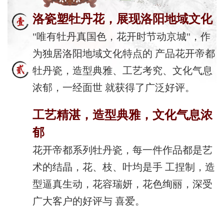
洛瓷塑牡丹花，展现洛阳地域文化
"唯有牡丹真国色，花开时节动京城"，作
为独居洛阳地域文化特点的 产品花开帝都
牡丹瓷，造型典雅、工艺考究、文化气息
浓郁，一经面世 就获得了广泛好评。
工艺精湛，造型典雅，文化气息浓
郁
花开帝都系列牡丹瓷，每一件作品都是艺
术的结晶，花、枝、叶均是手 工捏制，造
型逼真生动，花容瑞妍，花色绚丽，深受
广大客户的好评与 喜爱。