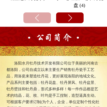
盘 (4)
洛阳水月牡丹技术开发有限公司位于美丽的河南古
都洛阳，公司自成立以来主要生产销售牡丹瓷手工艺
品，用洛瓷来塑造牡丹花，更好展现洛阳的地域文化。
产品系列主要包括：牡丹花盘、牡丹屏风、牡丹盆景、
牡丹壁挂和牡丹鼎，形式多种多样！每一件作品都是艺
术的结晶，花、枝、叶均是手工捏制，造型逼真生动。
可根据客户要求订制(为个人，企业，单位定制个性化牡