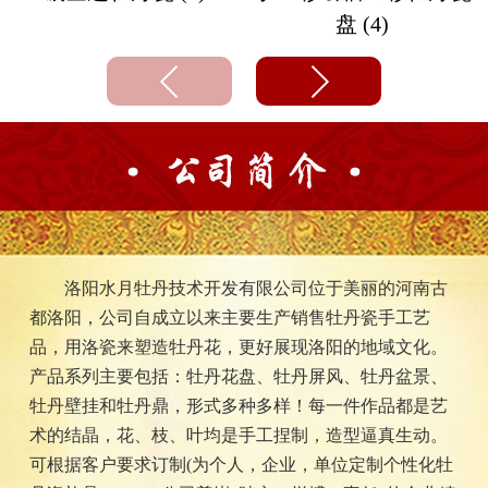
盘 (4)
洛阳水月牡丹技术开发有限公司位于美丽的河南古
都洛阳，公司自成立以来主要生产销售牡丹瓷手工艺
品，用洛瓷来塑造牡丹花，更好展现洛阳的地域文化。
产品系列主要包括：牡丹花盘、牡丹屏风、牡丹盆景、
牡丹壁挂和牡丹鼎，形式多种多样！每一件作品都是艺
术的结晶，花、枝、叶均是手工捏制，造型逼真生动。
可根据客户要求订制(为个人，企业，单位定制个性化牡