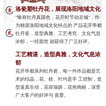
洛瓷塑牡丹花，展现洛阳地域文化
"唯有牡丹真国色，花开时节动京城"，作
为独居洛阳地域文化特点的 产品花开帝都
牡丹瓷，造型典雅、工艺考究、文化气息
浓郁，一经面世 就获得了广泛好评。
工艺精湛，造型典雅，文化气息浓
郁
花开帝都系列牡丹瓷，每一件作品都是艺
术的结晶，花、枝、叶均是手 工捏制，造
型逼真生动，花容瑞妍，花色绚丽，深受
广大客户的好评与 喜爱。