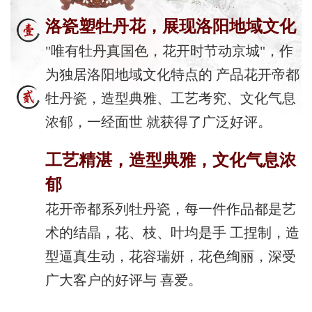
洛瓷塑牡丹花，展现洛阳地域文化
"唯有牡丹真国色，花开时节动京城"，作
为独居洛阳地域文化特点的 产品花开帝都
牡丹瓷，造型典雅、工艺考究、文化气息
浓郁，一经面世 就获得了广泛好评。
工艺精湛，造型典雅，文化气息浓
郁
花开帝都系列牡丹瓷，每一件作品都是艺
术的结晶，花、枝、叶均是手 工捏制，造
型逼真生动，花容瑞妍，花色绚丽，深受
广大客户的好评与 喜爱。