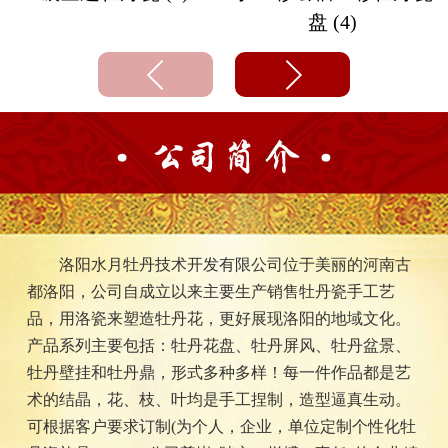
盘 (4)
洛阳水月牡丹技术开发有限公司位于美丽的河南古
都洛阳，公司自成立以来主要生产销售牡丹瓷手工艺
品，用洛瓷来塑造牡丹花，更好展现洛阳的地域文化。
产品系列主要包括：牡丹花盘、牡丹屏风、牡丹盆景、
牡丹壁挂和牡丹鼎，形式多种多样！每一件作品都是艺
术的结晶，花、枝、叶均是手工捏制，造型逼真生动。
可根据客户要求订制(为个人，企业，单位定制个性化牡