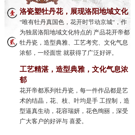
洛瓷塑牡丹花，展现洛阳地域文化
"唯有牡丹真国色，花开时节动京城"，作
为独居洛阳地域文化特点的 产品花开帝都
牡丹瓷，造型典雅、工艺考究、文化气息
浓郁，一经面世 就获得了广泛好评。
工艺精湛，造型典雅，文化气息浓
郁
花开帝都系列牡丹瓷，每一件作品都是艺
术的结晶，花、枝、叶均是手 工捏制，造
型逼真生动，花容瑞妍，花色绚丽，深受
广大客户的好评与 喜爱。