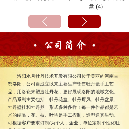
盘 (4)
洛阳水月牡丹技术开发有限公司位于美丽的河南古
都洛阳，公司自成立以来主要生产销售牡丹瓷手工艺
品，用洛瓷来塑造牡丹花，更好展现洛阳的地域文化。
产品系列主要包括：牡丹花盘、牡丹屏风、牡丹盆景、
牡丹壁挂和牡丹鼎，形式多种多样！每一件作品都是艺
术的结晶，花、枝、叶均是手工捏制，造型逼真生动。
可根据客户要求订制(为个人，企业，单位定制个性化牡