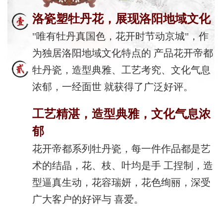
洛瓷塑牡丹花，展现洛阳地域文化
"唯有牡丹真国色，花开时节动京城"，作
为独居洛阳地域文化特点的 产品花开帝都
牡丹瓷，造型典雅、工艺考究、文化气息
浓郁，一经面世 就获得了广泛好评。
工艺精湛，造型典雅，文化气息浓
郁
花开帝都系列牡丹瓷，每一件作品都是艺
术的结晶，花、枝、叶均是手 工捏制，造
型逼真生动，花容瑞妍，花色绚丽，深受
广大客户的好评与 喜爱。