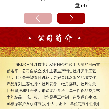
盘 (4)
洛阳水月牡丹技术开发有限公司位于美丽的河南古
都洛阳，公司自成立以来主要生产销售牡丹瓷手工艺
品，用洛瓷来塑造牡丹花，更好展现洛阳的地域文化。
产品系列主要包括：牡丹花盘、牡丹屏风、牡丹盆景、
牡丹壁挂和牡丹鼎，形式多种多样！每一件作品都是艺
术的结晶，花、枝、叶均是手工捏制，造型逼真生动。
可根据客户要求订制(为个人，企业，单位定制个性化牡