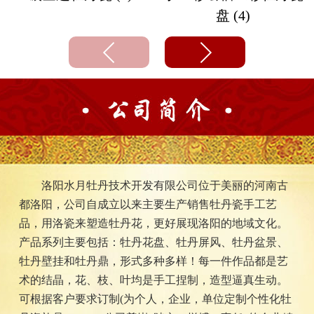
盘 (4)
洛阳水月牡丹技术开发有限公司位于美丽的河南古
都洛阳，公司自成立以来主要生产销售牡丹瓷手工艺
品，用洛瓷来塑造牡丹花，更好展现洛阳的地域文化。
产品系列主要包括：牡丹花盘、牡丹屏风、牡丹盆景、
牡丹壁挂和牡丹鼎，形式多种多样！每一件作品都是艺
术的结晶，花、枝、叶均是手工捏制，造型逼真生动。
可根据客户要求订制(为个人，企业，单位定制个性化牡