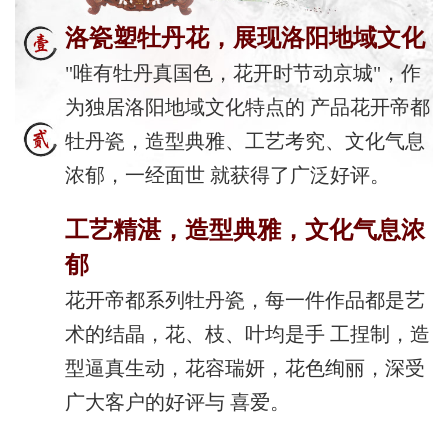
洛瓷塑牡丹花，展现洛阳地域文化
"唯有牡丹真国色，花开时节动京城"，作
为独居洛阳地域文化特点的 产品花开帝都
牡丹瓷，造型典雅、工艺考究、文化气息
浓郁，一经面世 就获得了广泛好评。
工艺精湛，造型典雅，文化气息浓
郁
花开帝都系列牡丹瓷，每一件作品都是艺
术的结晶，花、枝、叶均是手 工捏制，造
型逼真生动，花容瑞妍，花色绚丽，深受
广大客户的好评与 喜爱。