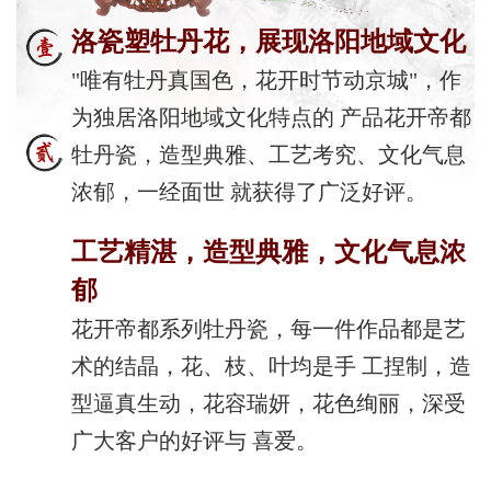
洛瓷塑牡丹花，展现洛阳地域文化
"唯有牡丹真国色，花开时节动京城"，作
为独居洛阳地域文化特点的 产品花开帝都
牡丹瓷，造型典雅、工艺考究、文化气息
浓郁，一经面世 就获得了广泛好评。
工艺精湛，造型典雅，文化气息浓
郁
花开帝都系列牡丹瓷，每一件作品都是艺
术的结晶，花、枝、叶均是手 工捏制，造
型逼真生动，花容瑞妍，花色绚丽，深受
广大客户的好评与 喜爱。