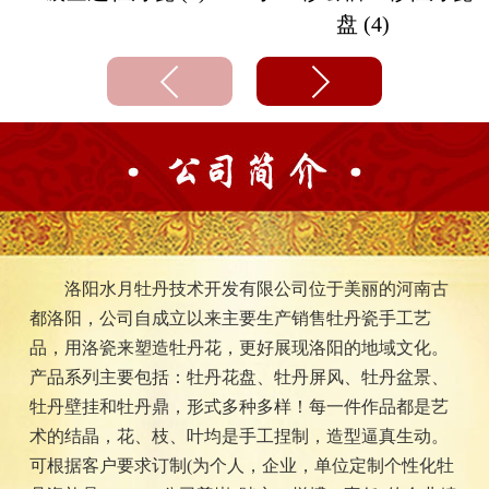
盘 (4)
洛阳水月牡丹技术开发有限公司位于美丽的河南古
都洛阳，公司自成立以来主要生产销售牡丹瓷手工艺
品，用洛瓷来塑造牡丹花，更好展现洛阳的地域文化。
产品系列主要包括：牡丹花盘、牡丹屏风、牡丹盆景、
牡丹壁挂和牡丹鼎，形式多种多样！每一件作品都是艺
术的结晶，花、枝、叶均是手工捏制，造型逼真生动。
可根据客户要求订制(为个人，企业，单位定制个性化牡