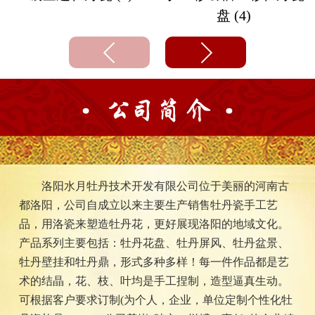
盘 (4)
洛阳水月牡丹技术开发有限公司位于美丽的河南古
都洛阳，公司自成立以来主要生产销售牡丹瓷手工艺
品，用洛瓷来塑造牡丹花，更好展现洛阳的地域文化。
产品系列主要包括：牡丹花盘、牡丹屏风、牡丹盆景、
牡丹壁挂和牡丹鼎，形式多种多样！每一件作品都是艺
术的结晶，花、枝、叶均是手工捏制，造型逼真生动。
可根据客户要求订制(为个人，企业，单位定制个性化牡