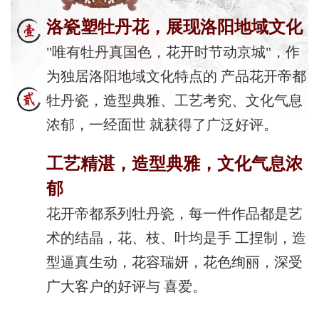
洛瓷塑牡丹花，展现洛阳地域文化
"唯有牡丹真国色，花开时节动京城"，作
为独居洛阳地域文化特点的 产品花开帝都
牡丹瓷，造型典雅、工艺考究、文化气息
浓郁，一经面世 就获得了广泛好评。
工艺精湛，造型典雅，文化气息浓
郁
花开帝都系列牡丹瓷，每一件作品都是艺
术的结晶，花、枝、叶均是手 工捏制，造
型逼真生动，花容瑞妍，花色绚丽，深受
广大客户的好评与 喜爱。