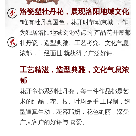
洛瓷塑牡丹花，展现洛阳地域文化
"唯有牡丹真国色，花开时节动京城"，作
为独居洛阳地域文化特点的 产品花开帝都
牡丹瓷，造型典雅、工艺考究、文化气息
浓郁，一经面世 就获得了广泛好评。
工艺精湛，造型典雅，文化气息浓
郁
花开帝都系列牡丹瓷，每一件作品都是艺
术的结晶，花、枝、叶均是手 工捏制，造
型逼真生动，花容瑞妍，花色绚丽，深受
广大客户的好评与 喜爱。