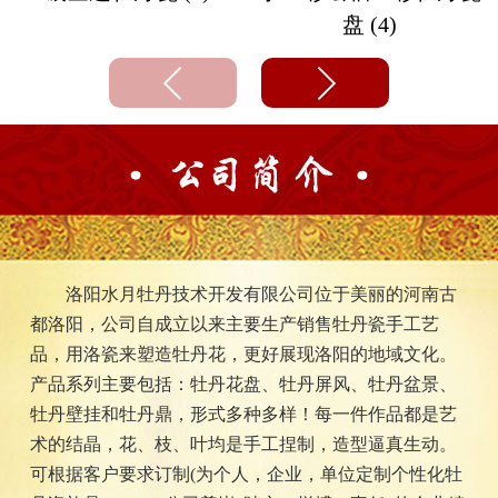
盘 (4)
洛阳水月牡丹技术开发有限公司位于美丽的河南古
都洛阳，公司自成立以来主要生产销售牡丹瓷手工艺
品，用洛瓷来塑造牡丹花，更好展现洛阳的地域文化。
产品系列主要包括：牡丹花盘、牡丹屏风、牡丹盆景、
牡丹壁挂和牡丹鼎，形式多种多样！每一件作品都是艺
术的结晶，花、枝、叶均是手工捏制，造型逼真生动。
可根据客户要求订制(为个人，企业，单位定制个性化牡